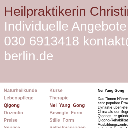
Heilpraktikerin Chris
Individuelle Angebote
030 6913418 kontakt
berlin.de
Naturheilkunde
Kurse
Nei Yang Gong
Lebenspflege
Therapie
Das "Innen Nähren
sehr populäre Prax
Qigong
Nei
_
Yang
_
Gong
Dynastie überliefer
China als der Beg
Dozentin
Bewegte
_
Form
Qigongs, er gründ
Preise
Stille
_
Form
Qigong-Rehabilitat
Ausbildungszentru
Service
Selbstmassagen