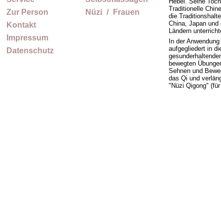
Hebei. Seine Tocht
Traditionelle Chin
Zur Person
Nüzi
_
/
_
Frauen
die Traditionshalte
China, Japan und 
Kontakt
Ländern unterricht
Impressum
In der Anwendung
aufgegliedert in di
Datenschutz
gesunderhaltende
bewegten Übunge
Sehnen und Beweg
das Qi und verlän
"Nüzi Qigong" (für