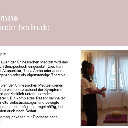
rmine
nde-berlin.de
apie
 Säulen der Chinesischen Medizin wird das
h therapeutisch eingesetzt. Dies kann
t Akupunktur, Tuina Anmo oder anderen
gänzen oder als eigenständige Therapie
.
ipien der Chinesischen Medizin dienen
 so wird entsprechend der Symptome
und ganzheitlich unterstützendes
tellt. Ein komplettes Rezept beinhaltet
ezielte Selbstmassagen und bewegte
rden sollte möglichst regelmäßig, bei
rden auch nach Bedarf.
gsmöglichkeiten mit Diagnose nach
: