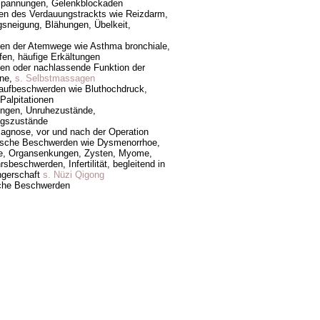
spannungen, Gelenkblockaden
n des Verdauungstrackts wie Reizdarm,
gsneigung, Blähungen, Übelkeit,
en der Atemwege wie Asthma bronchiale,
en, häufige Erkältungen
en oder nachlassende Funktion der
ane,
s. Selbstmassagen
laufbeschwerden wie Bluthochdruck,
Palpitationen
ungen, Unruhezustände,
ngszustände
iagnose, vor und nach der Operation
ische Beschwerden wie Dysmenorrhoe,
e, Organsenkungen, Zysten, Myome,
sbeschwerden, Infertilität, begleitend in
ngerschaft
s. Nüzi Qigong
sche Beschwerden