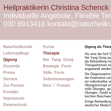
Heilpraktikerin Christina Schenck
Individuelle Angebote, Flexible Te
030 6913418 kontakt@naturheilku
Naturheilkunde
Kurse
Qigong als Ther
Lebenspflege
Therapie
Als eine der fünf
Nei Yang Gong auc
Qigong
Nei
_
Yang
_
Gong
die Behandlung mi
Therapieformen er
Dozentin
Bewegte
_
Form
angewandt werden
Preise
Stille
_
Form
Die Diagnoseprinz
der Anamnese und
Service
Selbstmassagen
ein individuelles 
Übungskonzept ers
Zur Person
Nüzi
_
/
_
Frauen
stille Übungen, g
Kontakt
Übungen. Geübt we
leichten Beschwe
Impressum
Einige Behandlun
Datenschutz
westlicher Medizin