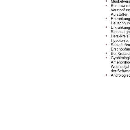
Muskelver
Beschwerde
Verstopfun
Aufstoßen
Erkrankung
Heuschnupf
Erkrankung
Sinnesorg
Herz-Kreis
Hypotonie, 
Schlafstör
Erschöpfu
Bei Krebsd
Gynäkolog
Amenorrho
Wechseljahr
der Schwa
Andrologi